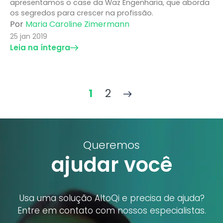
apresentamos o case da Waz Engenharia, que aborda
os segredos para crescer na profissão.
Por
Maria Caroline Zimermann
25 jan 2019
Leia na íntegra
1
2
Queremos
ajudar você
Usa uma solução AltoQi e precisa de ajuda?
Entre em contato com nossos especialistas.