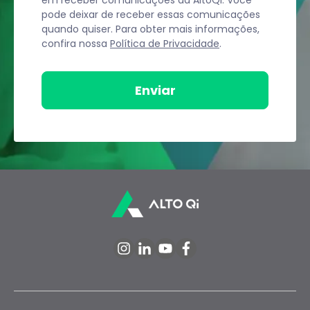
em receber comunicações da AltoQi. Você
pode deixar de receber essas comunicações
quando quiser. Para obter mais informações,
confira nossa
Política de Privacidade
.