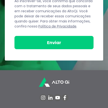
Ao inscrever-se, você confirma que concorda
com o tratamento de seus dados pessoais e
em receber comunicações da AltoQi. Você
pode deixar de receber essas comunicações
quando quiser. Para obter mais informações,
confira nossa
Política de Privacidade
.