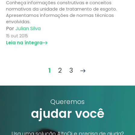
Conheça informações construtivas e conceitos
normativos da unidade de tratamento de esgoto.
Apresentamos informações de normas técnicas
envolvidas.
Por
Julian Silva
15 out 2015
Leia na íntegra
1
2
3
Queremos
ajudar você
Usa uma solução AltoQi e precisa de ajuda?