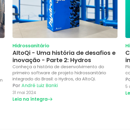
Hidrossanitário
H
AltoQi - Uma história de desafios e
C
inovação - Parte 2: Hydros
i
Conheça a história de desenvolvimento do
Pl
primeiro software de projeto hidrossanitário
co
integrado do Brasil: o Hydros, da AltoQi.
P
em
Por
André Luiz Banki
5 
31 mai 2024
L
Leia na íntegra