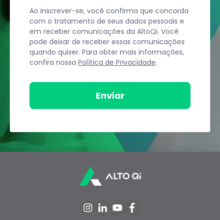
Ao inscrever-se, você confirma que concorda
com o tratamento de seus dados pessoais e
em receber comunicações da AltoQi. Você
pode deixar de receber essas comunicações
quando quiser. Para obter mais informações,
confira nossa
Política de Privacidade
.