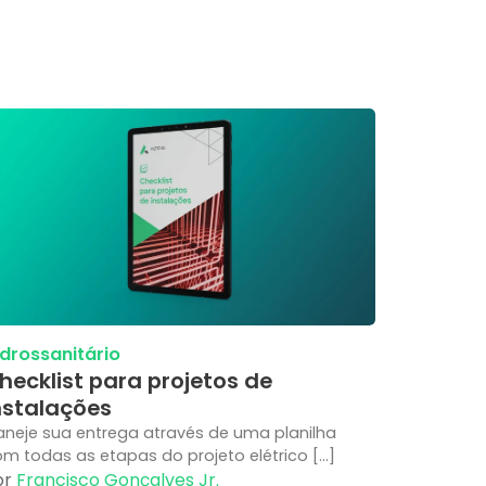
idrossanitário
hecklist para projetos de
nstalações
aneje sua entrega através de uma planilha
m todas as etapas do projeto elétrico […]
or
Francisco Gonçalves Jr.