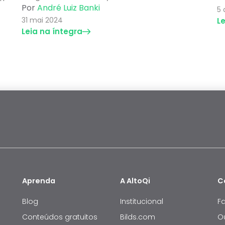
Por
André Luiz Banki
5 
31 mai 2024
L
Leia na íntegra
Aprenda
A AltoQi
C
Blog
Institucional
F
Conteúdos gratuitos
Bilds.com
O