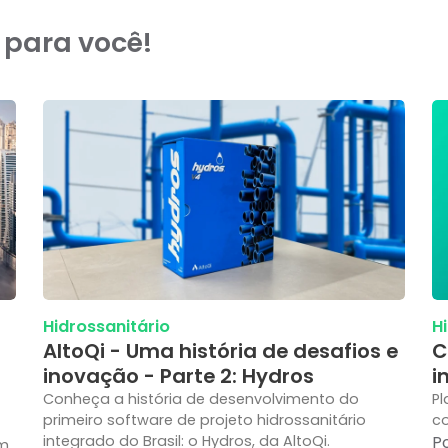
 para você!
Hidrossanitário
H
AltoQi - Uma história de desafios e
C
inovação - Parte 2: Hydros
i
Conheça a história de desenvolvimento do
Pl
primeiro software de projeto hidrossanitário
co
integrado do Brasil: o Hydros, da AltoQi.
P
em