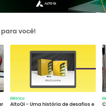
 para você!
Elétrico
El
ar
AltoQi - Uma história de desafios e
C