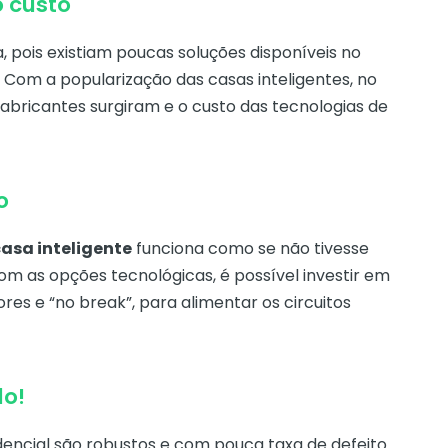
o custo
 pois existiam poucas soluções disponíveis no
 Com a popularização das casas inteligentes, no
fabricantes surgiram e o custo das tecnologias de
o
asa inteligente
funciona como se não tivesse
m as opções tecnológicas, é possível investir em
res e “no break”, para alimentar os circuitos
do!
encial são robustos e com pouca taxa de defeito.