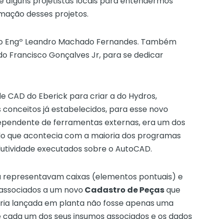
 alguns projetistas locais para entendermos
omação desses projetos.
 do Engº Leandro Machado Fernandes. Também
 Francisco Gonçalves Jr, para se dedicar
 CAD do Eberick para criar a do Hydros,
 conceitos já estabelecidos, para esse novo
ependente de ferramentas externas, era um dos
o do que acontecia com a maioria dos programas
dutividade executados sobre o AutoCAD.
 representavam caixas (elementos pontuais) e
 associados a um novo
Cadastro de Peças
que
nária lançada em planta não fosse apenas uma
e cada um dos seus insumos associados e os dados