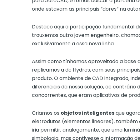
para AutoCAD, e fomos buscar a parceria de
onde estavam as principais “dores” na aut
Destaco aqui a participação fundamental
trouxemos outro jovem engenheiro, chamado
exclusivamente a essa nova linha.
Assim como tínhamos aproveitado a base de
replicamos a do Hydros, com seus principais
produto. O ambiente de CAD integrado, ind
diferenciais da nossa solução, ao contrári
concorrentes, que eram aplicativos de pro
Criamos os
objetos inteligentes
que agora
eletrodutos (elementos lineares), também
iria permitir, analogamente, que uma lumi
simbologia, mas contivesse a informação d