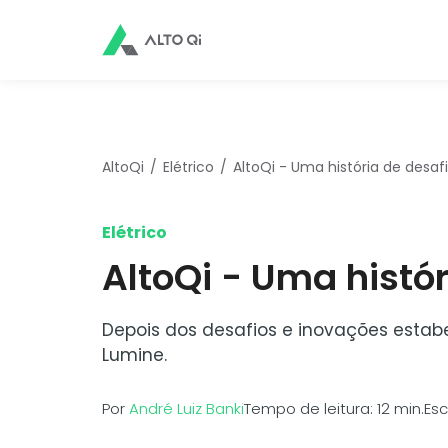
AltoQi
Elétrico
AltoQi - Uma história de desaf
Elétrico
AltoQi - Uma histó
Depois dos desafios e inovações estabe
Lumine.
Por
André Luiz Banki
Tempo de leitura: 12 min.
Esc