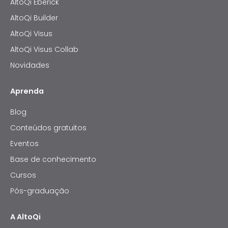
AltoQi Eberick
AltoQi Builder
AltoQi Visus
AltoQi Visus Collab
Novidades
Aprenda
Blog
Conteúdos gratuitos
Eventos
Base de conhecimento
Cursos
Pós-graduação
A AltoQi